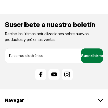
Suscríbete a nuestro boletín
Recibe las últimas actualizaciones sobre nuevos
productos y próximas ventas.
D
i
r
e
c
c
i
ó
n
d
Navegar
e
c