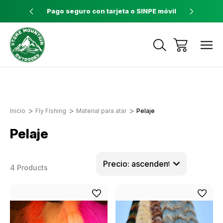
ores a $60
Pago seguro con tarjeta o SINPE móvil
Tienda 
Envíos a todo el país con Correos de
Costa Rica
Inicio
Fly Fishing
Material para atar
Pelaje
Pelaje
4 Products