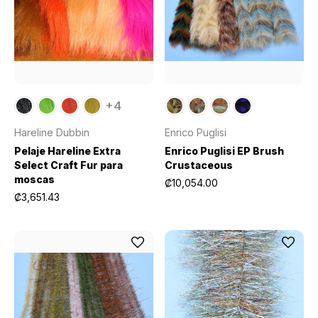
+4
Hareline Dubbin
Enrico Puglisi
Pelaje Hareline Extra
Enrico Puglisi EP Brush
Select Craft Fur para
Crustaceous
moscas
₡10,054.00
₡3,651.43