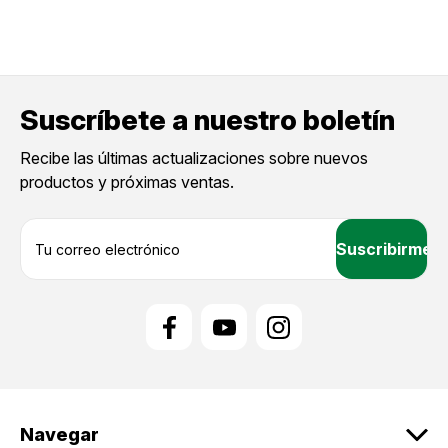
Suscríbete a nuestro boletín
Recibe las últimas actualizaciones sobre nuevos
productos y próximas ventas.
D
i
r
e
c
c
i
ó
n
d
Navegar
e