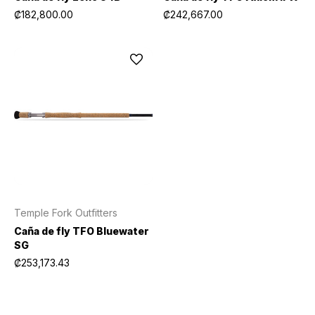
₡182,800.00
₡242,667.00
Temple Fork Outfitters
Caña de fly TFO Bluewater
SG
₡253,173.43