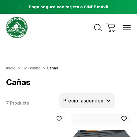
ores a $60
Pago seguro con tarjeta o SINPE móvil
Tienda 
Envíos a todo el país con Correos de
Costa Rica
Inicio
Fly Fishing
Cañas
Cañas
7 Products