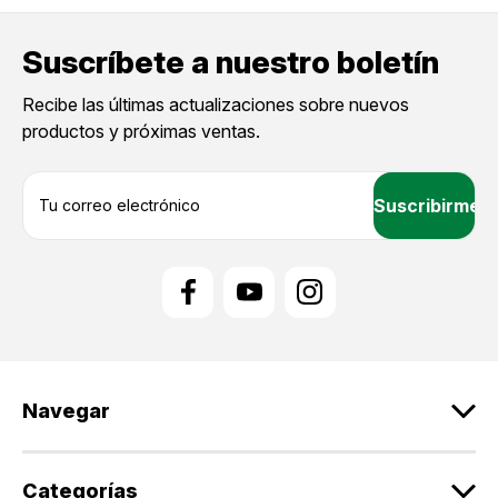
Suscríbete a nuestro boletín
Recibe las últimas actualizaciones sobre nuevos
productos y próximas ventas.
D
i
r
e
c
c
i
ó
n
d
Navegar
e
c
o
r
Categorías