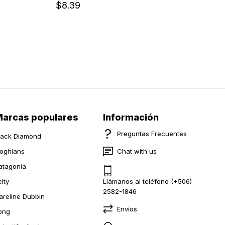
$8.39
arcas populares
Información
Preguntas Frecuentes
lack Diamond
oghlans
Chat with us
atagonia
elty
Llámanos al teléfono (+506)
2582-1846
areline Dubbin
Envíos
ong