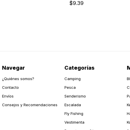
$9.39
Navegar
Categorías
M
¿Quiénes somos?
Camping
B
Contacto
Pesca
C
Envíos
Senderismo
P
Consejos y Recomendaciones
Escalada
K
Fly Fishing
H
Vestimenta
K