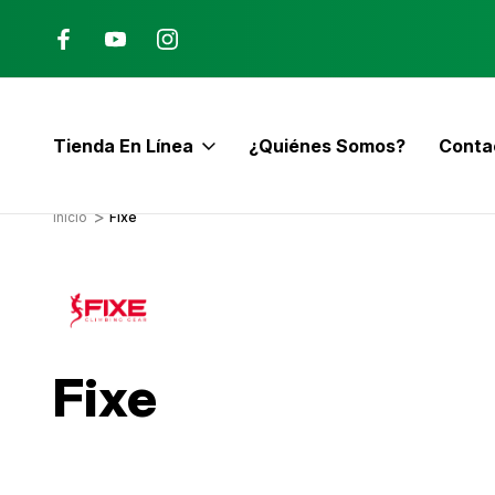
Ana, Costa Rica
ENVÍO GRATIS con pedidos mayor
$60
Tienda En Línea
¿Quiénes Somos?
Conta
E
Inicio
Fixe
Fixe