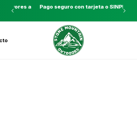
es a
Pago seguro con tarjeta o SINPE móvil
Tie
cto
nvíos a todo el país con Correos de Costa Ri