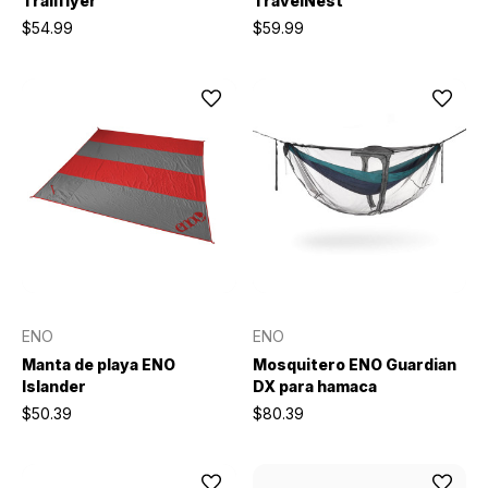
Trailflyer
TravelNest
$54.99
$59.99
ENO
ENO
Manta de playa ENO
Mosquitero ENO Guardian
Islander
DX para hamaca
$50.39
$80.39