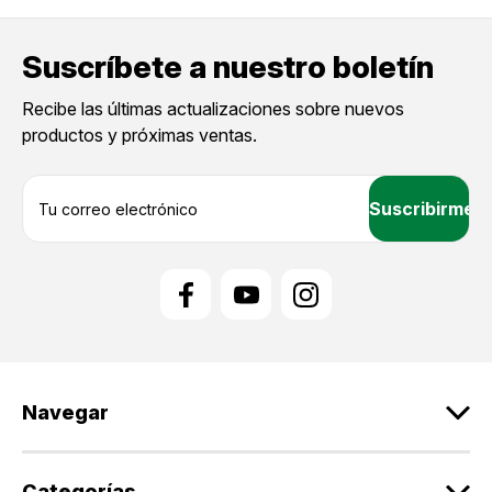
Suscríbete a nuestro boletín
Recibe las últimas actualizaciones sobre nuevos
productos y próximas ventas.
D
i
r
e
c
c
i
ó
n
d
Navegar
e
c
o
r
Categorías