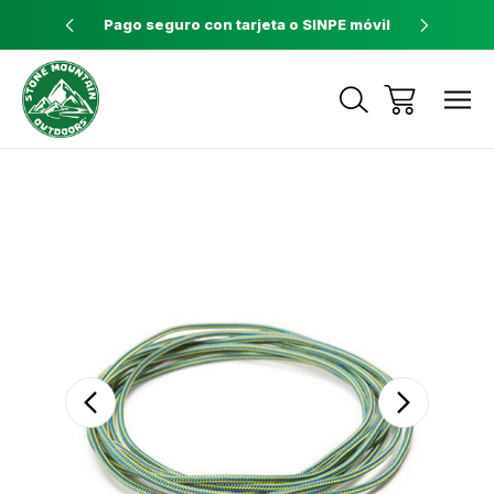
ores a $60
Pago seguro con tarjeta o SINPE móvil
Tienda 
Envíos a todo el país con Correos de
Costa Rica
Sale