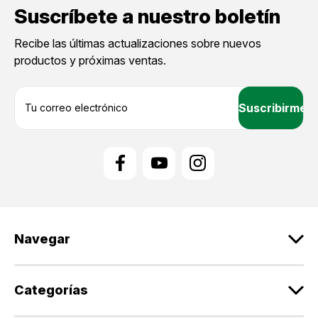
Suscríbete a nuestro boletín
Recibe las últimas actualizaciones sobre nuevos
productos y próximas ventas.
D
i
r
e
c
c
i
ó
n
d
Navegar
e
c
o
r
Categorías
r
e