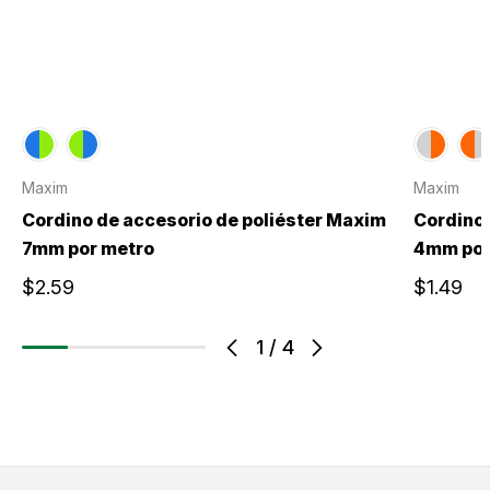
Maxim
Maxim
Cordino de accesorio de poliéster Maxim
Cordino 
7mm por metro
4mm por
$2.59
$1.49
1
/
4