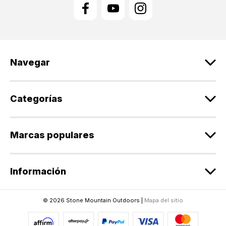
c
c
i
ó
n
d
Navegar
e
c
o
r
Categorías
r
e
o
Marcas populares
e
l
e
Información
c
t
r
© 2026 Stone Mountain Outdoors |
Mapa del sitio
ó
n
i