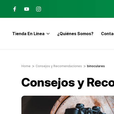
Ana, Costa Rica
ENVÍO GRATIS con pedidos mayor
$60
Tienda En Línea
¿Quiénes Somos?
Conta
E
Home
Consejos y Recomendaciones
binoculares
Consejos y Rec