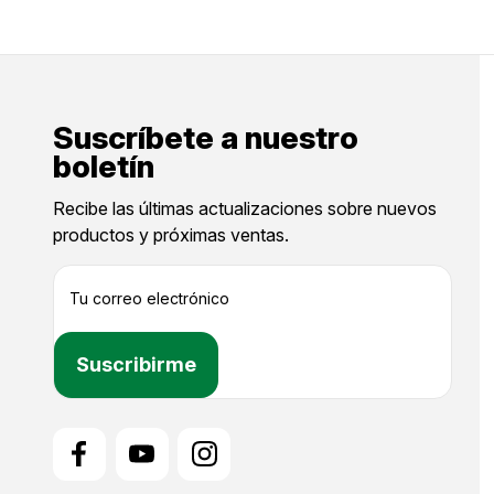
Suscríbete a nuestro
boletín
Recibe las últimas actualizaciones sobre nuevos
productos y próximas ventas.
D
i
r
e
c
c
i
ó
n
d