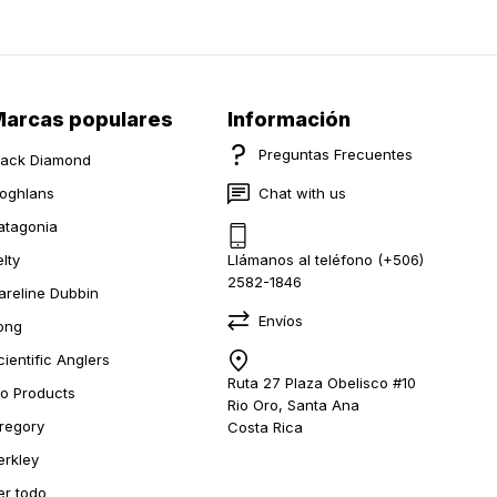
arcas populares
Información
Preguntas Frecuentes
lack Diamond
oghlans
Chat with us
atagonia
elty
Llámanos al teléfono (+506)
2582-1846
areline Dubbin
Envíos
ong
cientific Anglers
Ruta 27 Plaza Obelisco #10
io Products
Rio Oro, Santa Ana
regory
Costa Rica
erkley
er todo