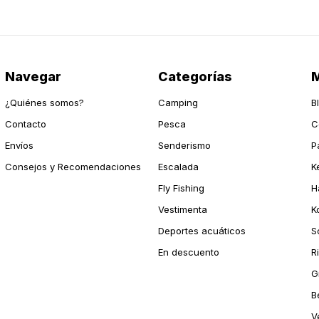
Navegar
Categorías
M
¿Quiénes somos?
Camping
B
Contacto
Pesca
C
Envíos
Senderismo
P
Consejos y Recomendaciones
Escalada
K
Fly Fishing
H
Vestimenta
K
Deportes acuáticos
S
En descuento
R
G
B
V