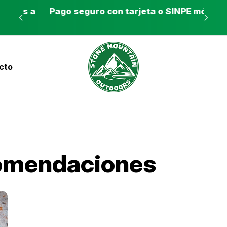
es a
Pago seguro con tarjeta o SINPE móvil
Tie
cto
nvíos a todo el país con Correos de Costa Ri
omendaciones