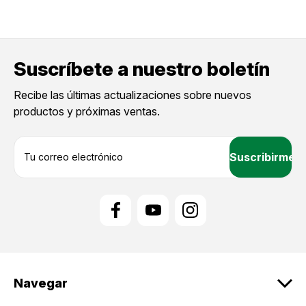
Suscríbete a nuestro boletín
Recibe las últimas actualizaciones sobre nuevos
productos y próximas ventas.
D
i
r
e
c
c
i
ó
n
d
Navegar
e
c