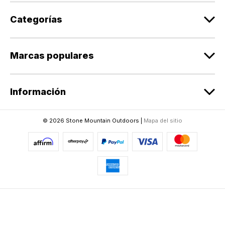
o
r
Categorías
r
e
o
Marcas populares
e
l
e
Información
c
t
r
© 2026 Stone Mountain Outdoors |
Mapa del sitio
ó
n
i
c
o