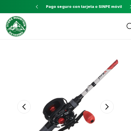
idos mayores a $60
Pago seguro con tarjeta o SINPE móvil
Envíos a todo el país con Correos de
Costa Rica
Sale