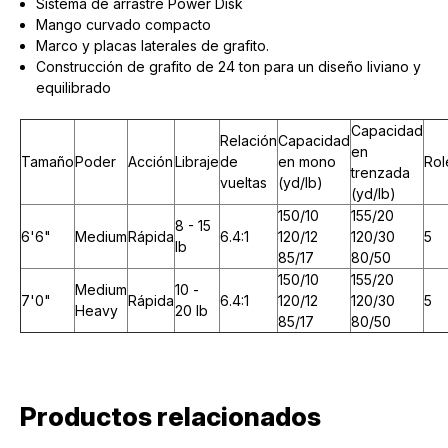
Sistema de arrastre Power Disk
Mango curvado compacto
Marco y placas laterales de grafito.
Construcción de grafito de 24 ton para un diseño liviano y
equilibrado
Capacidad
Relación
Capacidad
en
Tamaño
Poder
Acción
Libraje
de
en mono
Rol
trenzada
vueltas
(yd/lb)
(yd/lb)
150/10
155/20
8 - 15
6'6"
Medium
Rápida
6.4:1
120/12
120/30
5
lb
85/17
80/50
150/10
155/20
Medium
10 -
7'0"
Rápida
6.4:1
120/12
120/30
5
Heavy
20 lb
85/17
80/50
Productos relacionados