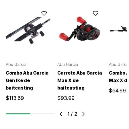
Abu Garcia
Abu Garcia
Abu Garci
Combo Abu Garcia
Carrete Abu Garcia
Combo A
Gen Ike de
Max X de
Max X d
baitcasting
baitcasting
$64.99
$113.69
$93.99
1
/
2