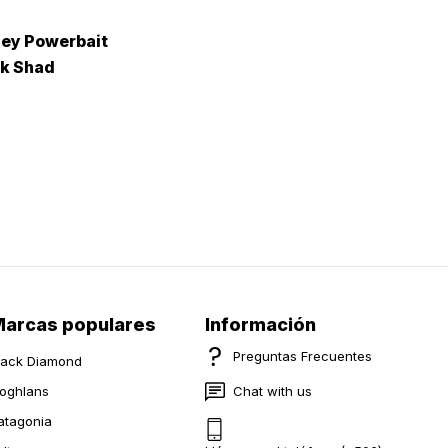
ley Powerbait
rk Shad
arcas populares
Información
Preguntas Frecuentes
lack Diamond
oghlans
Chat with us
atagonia