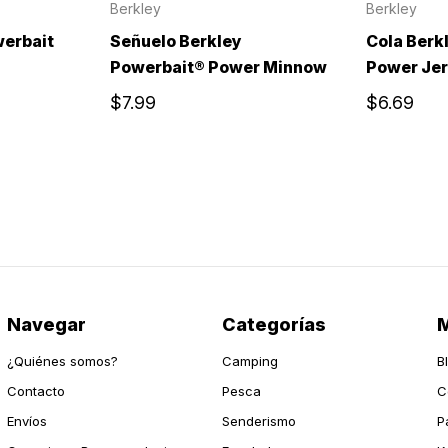
Berkley
Berkley
werbait
Señuelo Berkley
Cola Berk
Powerbait® Power Minnow
Power Je
$7.99
$6.69
Navegar
Categorías
M
¿Quiénes somos?
Camping
B
Contacto
Pesca
C
Envíos
Senderismo
P