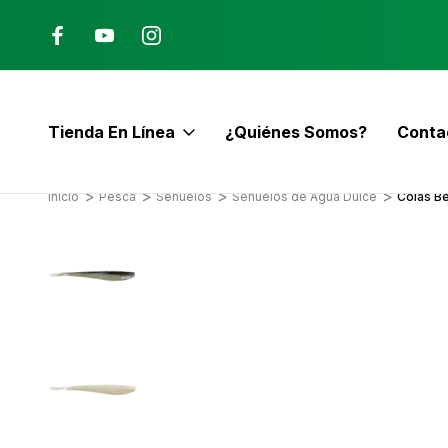
Ana, Costa Rica
ENVÍO GRATIS con pedidos mayor
$60
Tienda En Línea
¿Quiénes Somos?
Conta
E
Inicio
Pesca
Señuelos
Señuelos de Agua Dulce
Colas B