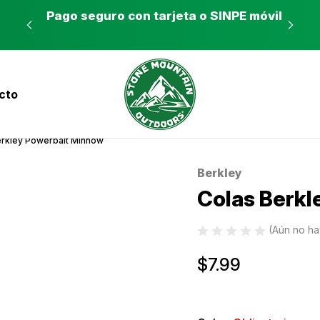
es a
Pago seguro con tarjeta o SINPE móvil
Tie
cto
nvíos a todo el país con Correos de Costa Ri
erkley Powerbait Minnow
Berkley
Sale
Colas Berkl
(Aún no ha
$7.99