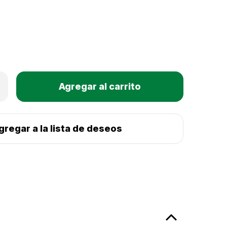
Only
mentar
Existencias
tidad
actuales:
as
kley
erbait
gregar a la lista de deseos
nnow