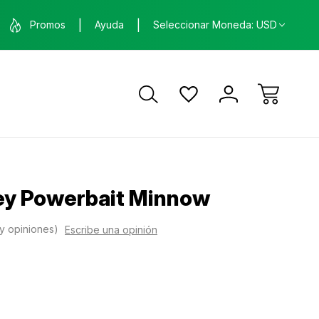
nda física en Santa Ana, Costa Rica
ENVÍO GRATIS
Promos
Ayuda
Seleccionar Moneda: USD
ca
ey Powerbait Minnow
y opiniones)
Escribe una opinión