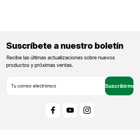
Suscríbete a nuestro boletín
Recibe las últimas actualizaciones sobre nuevos
productos y próximas ventas.
D
i
r
e
c
c
i
ó
n
d