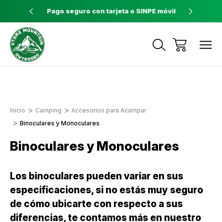
ores a $60
Pago seguro con tarjeta o SINPE móvil
Tienda 
Envíos a todo el país con Correos de
Costa Rica
Inicio
Camping
Accesorios para Acampar
Binoculares y Monoculares
Binoculares y Monoculares
Los binoculares pueden variar en sus
especificaciones, si no estás muy seguro
de cómo ubicarte con respecto a sus
diferencias, te contamos más en nuestro