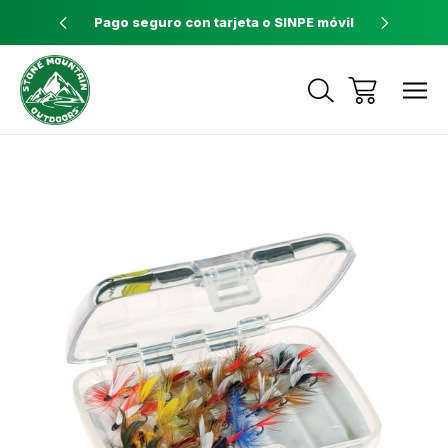
ores a $60
Pago seguro con tarjeta o SINPE móvil
Tienda 
Envíos a todo el país con Correos de
Costa Rica
Sale