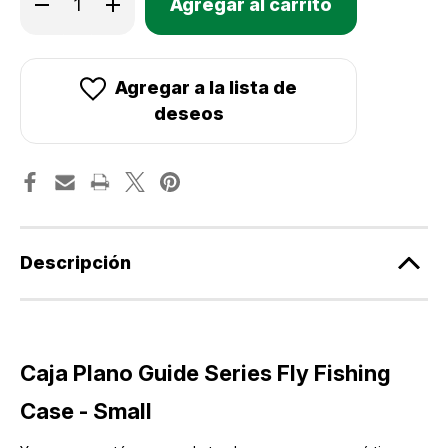
Existencias
la
la
cantidad
cantidad
actuales:
de
de
Caja
Caja
Plano
Plano
Guide
Guide
Agregar a la lista de
Series
Series
Fly
Fly
deseos
Fishing
Fishing
Case
Case
-
-
Small
Small
Descripción
Caja Plano Guide Series Fly Fishing
Case - Small