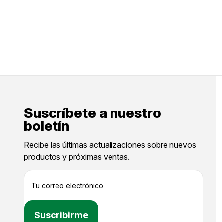
Suscríbete a nuestro
boletín
Recibe las últimas actualizaciones sobre nuevos
productos y próximas ventas.
D
i
r
e
c