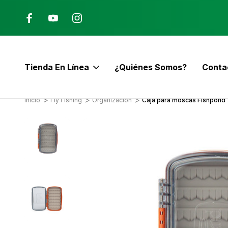
Ana, Costa Rica
ENVÍO GRATIS con pedidos mayor
$60
Tienda En Línea
¿Quiénes Somos?
Conta
E
Inicio
Fly Fishing
Organización
Caja para moscas Fishpond 