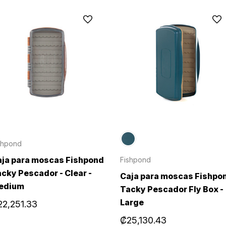
shpond
ja para moscas Fishpond
Fishpond
cky Pescador - Clear -
Caja para moscas Fishpo
edium
Tacky Pescador Fly Box -
Large
22,251.33
₡25,130.43