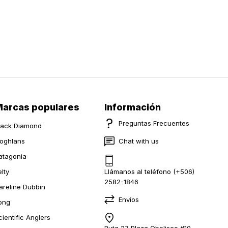
arcas populares
Información
Preguntas Frecuentes
lack Diamond
oghlans
Chat with us
atagonia
elty
Llámanos al teléfono (+506)
2582-1846
areline Dubbin
Envíos
ong
cientific Anglers