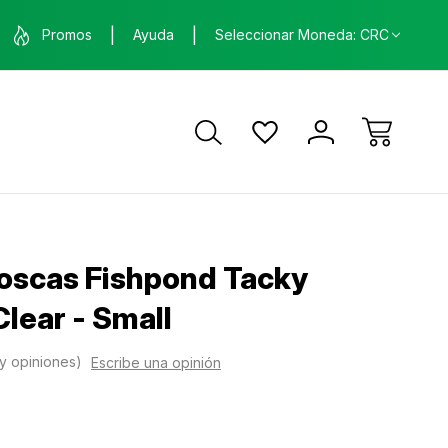
nda física en Santa Ana, Costa Rica
ENVÍO GRATIS
Promos
Ayuda
Seleccionar Moneda: CRC
ca
oscas Fishpond Tacky
lear - Small
y opiniones)
Escribe una opinión