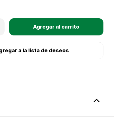
Only
mentar
Existencias
tidad
actuales:
a
a
scas
gregar a la lista de deseos
hpond
cky
scador
ar
ll