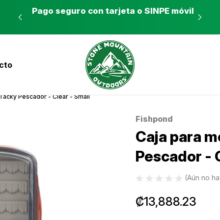
es a
Pago seguro con tarjeta o SINPE móvil
Tie
cto
nvíos a todo el país con Correos de Costa Ri
Tacky Pescador - Clear - Small
Fishpond
Sale
Caja para m
Pescador - C
(Aún no ha
₡13,888.23