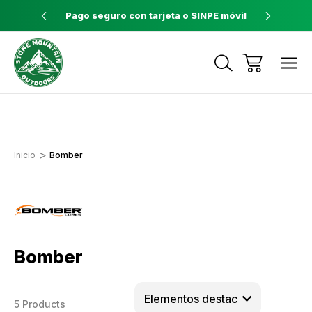
ores a $60
Pago seguro con tarjeta o SINPE móvil
Tienda 
Envíos a todo el país con Correos de
Costa Rica
Inicio
Bomber
Bomber
5 Products