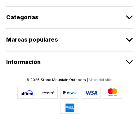
c
o
r
Categorías
r
e
o
Marcas populares
e
l
e
Información
c
t
r
© 2026 Stone Mountain Outdoors |
Mapa del sitio
ó
n
i
c
o