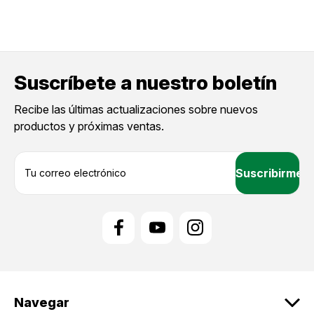
Suscríbete a nuestro boletín
Recibe las últimas actualizaciones sobre nuevos
productos y próximas ventas.
D
i
r
e
c
c
i
ó
n
d
Navegar
e