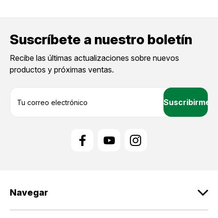
Suscríbete a nuestro boletín
Recibe las últimas actualizaciones sobre nuevos
productos y próximas ventas.
D
i
r
e
c
c
i
ó
n
d
Navegar
e
c
o