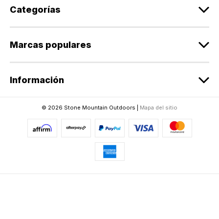
r
Categorías
r
e
o
Marcas populares
e
l
e
Información
c
t
r
© 2026 Stone Mountain Outdoors |
Mapa del sitio
ó
n
i
c
o