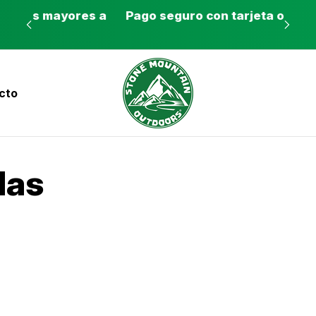
es a
Pago seguro con tarjeta o SINPE móvil
Tie
cto
nvíos a todo el país con Correos de Costa Ri
das