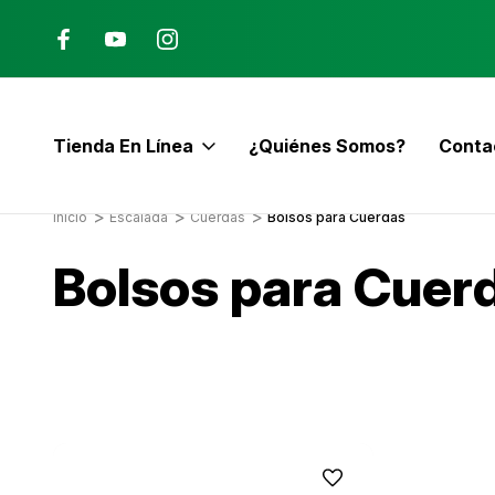
Ana, Costa Rica
ENVÍO GRATIS con pedidos mayor
$60
Tienda En Línea
¿Quiénes Somos?
Conta
E
Inicio
Escalada
Cuerdas
Bolsos para Cuerdas
Bolsos para Cuer