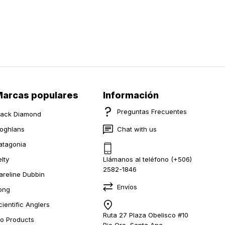
arcas populares
Información
Preguntas Frecuentes
lack Diamond
oghlans
Chat with us
atagonia
elty
Llámanos al teléfono (+506)
2582-1846
areline Dubbin
Envíos
ong
cientific Anglers
Ruta 27 Plaza Obelisco #10
io Products
Rio Oro, Santa Ana