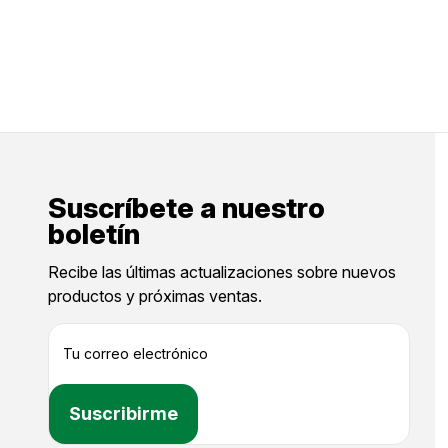
Suscríbete a nuestro
boletín
Recibe las últimas actualizaciones sobre nuevos
productos y próximas ventas.
D
i
r
e
c
c