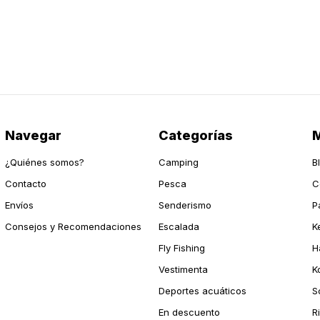
Navegar
Categorías
M
¿Quiénes somos?
Camping
B
Contacto
Pesca
C
Envíos
Senderismo
P
Consejos y Recomendaciones
Escalada
K
Fly Fishing
H
Vestimenta
K
Deportes acuáticos
S
En descuento
R