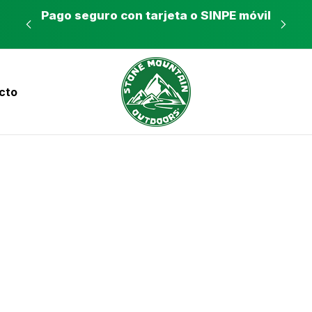
es a
Pago seguro con tarjeta o SINPE móvil
Tie
cto
nvíos a todo el país con Correos de Costa Ri