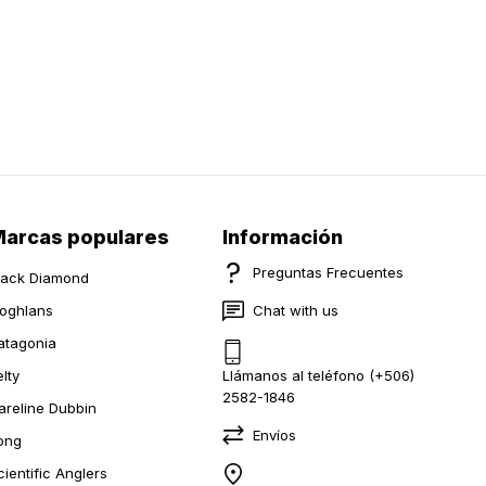
arcas populares
Información
Preguntas Frecuentes
lack Diamond
oghlans
Chat with us
atagonia
elty
Llámanos al teléfono (+506)
2582-1846
areline Dubbin
Envíos
ong
cientific Anglers