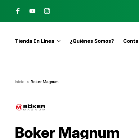
Ana, Costa Rica
ENVÍO GRATIS con pedidos mayor
$60
Tienda En Línea
¿Quiénes Somos?
Conta
E
Inicio
Boker Magnum
Boker Magnum