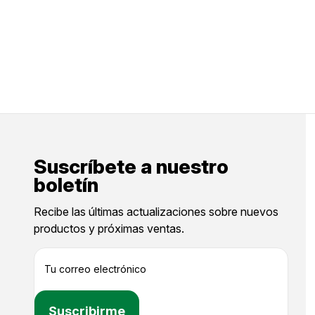
Suscríbete a nuestro
boletín
Recibe las últimas actualizaciones sobre nuevos
productos y próximas ventas.
D
i
r
e
c