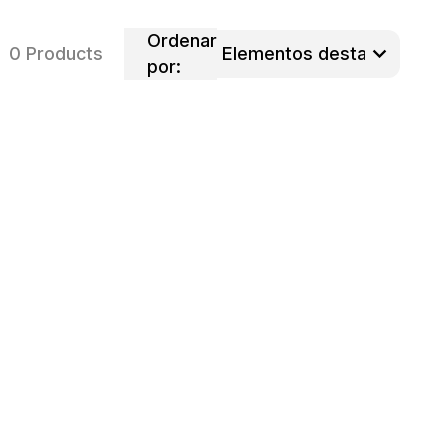
Ordenar
0 Products
por: