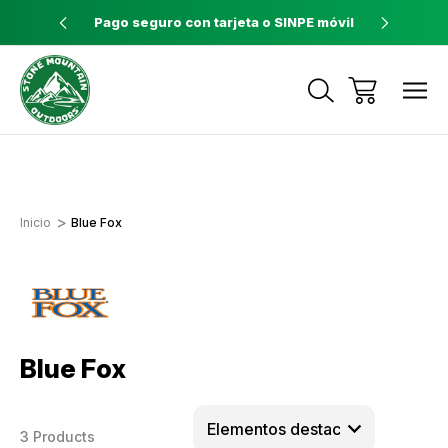
ores a $60
Pago seguro con tarjeta o SINPE móvil
Tienda 
Envíos a todo el país con Correos de
Costa Rica
Inicio
Blue Fox
Blue Fox
3 Products