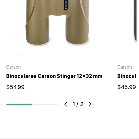
Carson
Carson
Binoculares Carson Stinger 12x32 mm
Binocul
$54.99
$45.99
1
/
2