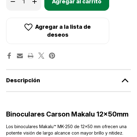
Existencias
la
la
cantidad
cantidad
actuales:
de
de
Binoculares
Binoculares
Carson
Carson
Makalu
Makalu
Agregar a la lista de
12x50
12x50
mm
mm
deseos
Descripción
Binoculares Carson Makalu 12x50mm
Los binoculares Makalu™ MK-250 de 12x50 mm ofrecen una
potente visión de largo alcance con mayor brillo y nitidez.