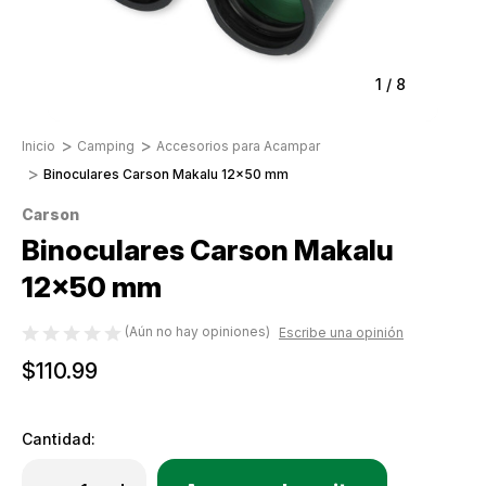
1
/
8
Inicio
Camping
Accesorios para Acampar
Binoculares Carson Makalu 12x50 mm
Carson
Binoculares Carson Makalu
12x50 mm
(Aún no hay opiniones)
Escribe una opinión
$110.99
Cantidad:
Only
Disminuir
Aumentar