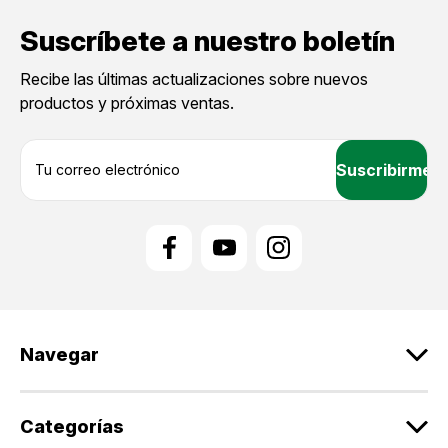
Suscríbete a nuestro boletín
Recibe las últimas actualizaciones sobre nuevos
productos y próximas ventas.
D
i
r
e
c
c
i
ó
n
d
Navegar
e
c
o
r
Categorías
r