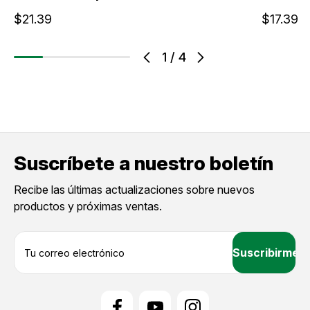
$21.39
$17.39
1
/
4
Suscríbete a nuestro boletín
Recibe las últimas actualizaciones sobre nuevos
productos y próximas ventas.
D
i
r
e
c