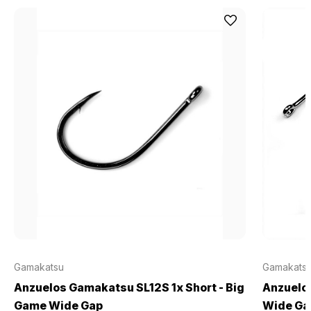
Gamakatsu
Gamakats
Anzuelos Gamakatsu SL12S 1x Short - Big
Anzuelo
Game Wide Gap
Wide Ga