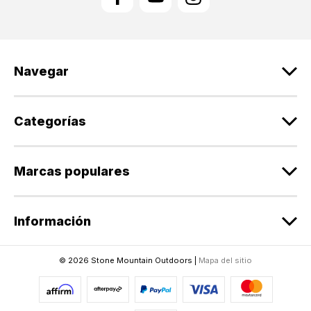
c
i
ó
n
d
Navegar
e
c
o
r
Categorías
r
e
o
Marcas populares
e
l
e
Información
c
t
r
© 2026 Stone Mountain Outdoors |
Mapa del sitio
ó
n
i
c