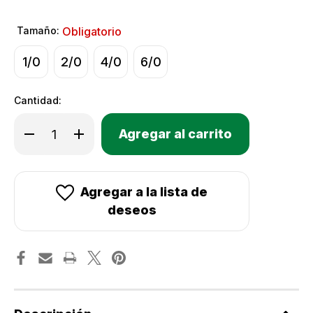
Tamaño:
Obligatorio
1/0
2/0
4/0
6/0
Cantidad:
Only
Disminuir
Aumentar
Existencias
la
la
cantidad
cantidad
actuales:
de
de
Anzuelos
Anzuelos
Gamakatsu
Gamakatsu
SL12S
SL12S
Agregar a la lista de
Big
Big
Game
Game
deseos
Wide
Wide
Gap
Gap