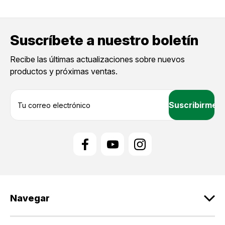
Suscríbete a nuestro boletín
Recibe las últimas actualizaciones sobre nuevos
productos y próximas ventas.
D
i
r
e
c
c
i
ó
n
d
Navegar
e
c
o