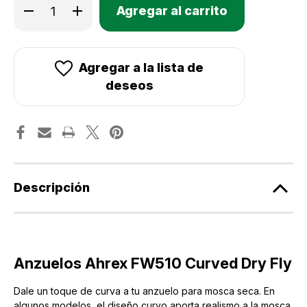
Disminuir
Aumentar
Existencias
la
la
cantidad
cantidad
actuales:
de
de
Anzuelos
Anzuelos
Ahrex
Ahrex
FW510
FW510
Agregar a la lista de
Curved
Curved
Dry
Dry
deseos
Fly
Fly
Descripción
Anzuelos Ahrex FW510 Curved Dry Fly
Dale un toque de curva a tu anzuelo para mosca seca. En
algunos modelos, el diseño curvo aporta realismo a la mosca.