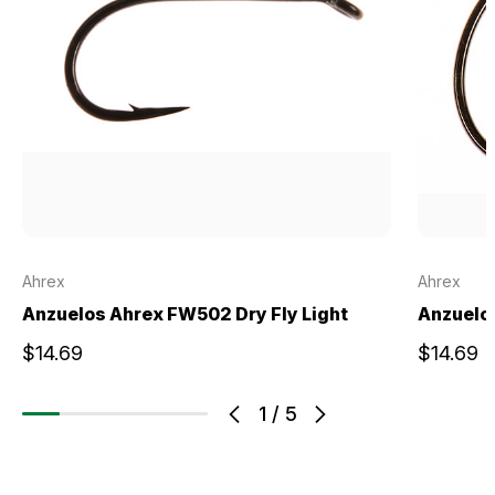
Ahrex
Ahrex
Anzuelos Ahrex FW502 Dry Fly Light
Anzuelo
$14.69
$14.69
1
/
5