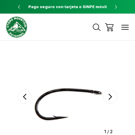
ores a $60
Pago seguro con tarjeta o SINPE móvil
Tienda 
Envíos a todo el país con Correos de
Costa Rica
Sale
1
/
2