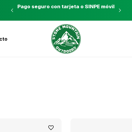
es a
Pago seguro con tarjeta o SINPE móvil
Tie
cto
nvíos a todo el país con Correos de Costa Ri