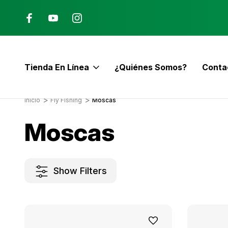
Ana, Costa Rica
ENVÍO GRATIS con pedidos mayor
$60
Tienda En Línea
¿Quiénes Somos?
Conta
E
Inicio
Fly Fishing
Moscas
Moscas
Show Filters