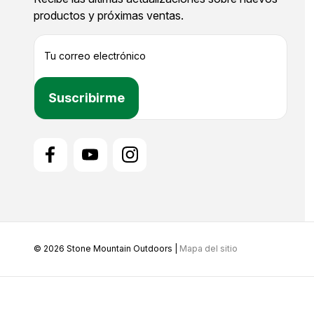
productos y próximas ventas.
D
i
r
e
c
c
i
ó
n
d
e
c
o
r
r
© 2026 Stone Mountain Outdoors |
Mapa del sitio
e
o
e
l