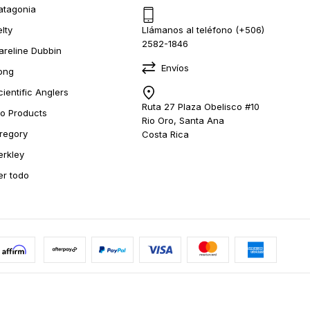
atagonia
elty
Llámanos al teléfono (+506)
2582-1846
areline Dubbin
Envíos
ong
cientific Anglers
Ruta 27 Plaza Obelisco #10
io Products
Rio Oro, Santa Ana
regory
Costa Rica
erkley
er todo