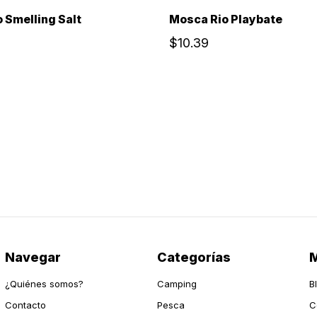
 Smelling Salt
Mosca Rio Playbate
$10.39
Navegar
Categorías
M
¿Quiénes somos?
Camping
B
Contacto
Pesca
C