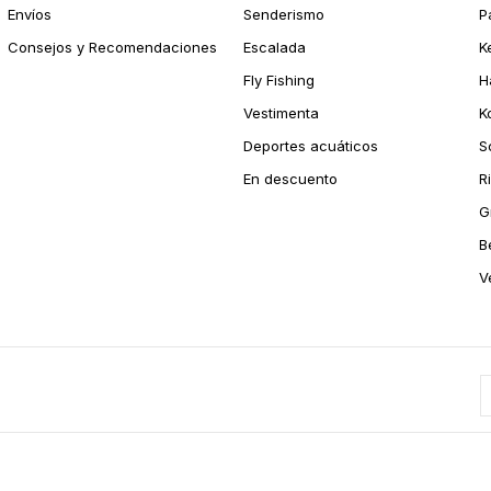
Envíos
Senderismo
P
Consejos y Recomendaciones
Escalada
K
Fly Fishing
H
Vestimenta
K
Deportes acuáticos
S
En descuento
R
G
B
V