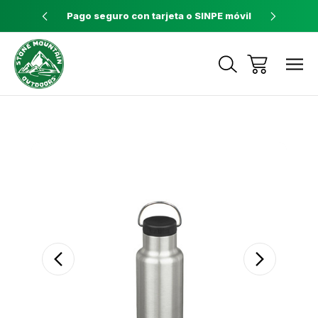
ores a $60
Pago seguro con tarjeta o SINPE móvil
Tienda 
Envíos a todo el país con Correos de
Costa Rica
Sale