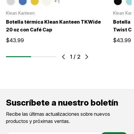
+1
Klean Kanteen
Klean Kan
Botella térmica Klean Kanteen TKWide
Botella 
20 oz con Café Cap
Twist C
$43.99
$43.99
1
/
2
Suscríbete a nuestro boletín
Recibe las últimas actualizaciones sobre nuevos
productos y próximas ventas.