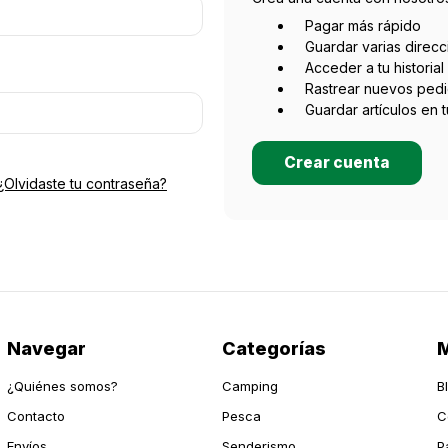
Pagar más rápido
Guardar varias direc
Acceder a tu historia
Rastrear nuevos ped
Guardar artículos en 
Crear cuenta
¿Olvidaste tu contraseña?
Navegar
Categorías
M
¿Quiénes somos?
Camping
B
Contacto
Pesca
C
Envíos
Senderismo
P