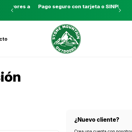
es a
Pago seguro con tarjeta o SINPE móvil
Tie
cto
nvíos a todo el país con Correos de Costa Ri
sión
¿Nuevo cliente?
Crea una cuenta con nosotros