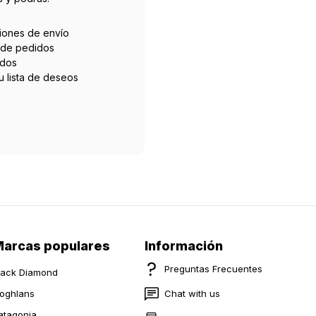
ciones de envío
l de pedidos
idos
tu lista de deseos
arcas populares
Información
Preguntas Frecuentes
lack Diamond
oghlans
Chat with us
atagonia