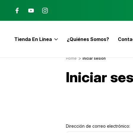
Ana, Costa Rica
ENVÍO GRATIS con pedidos mayor
$60
Tienda En Línea
¿Quiénes Somos?
Conta
E
Home
Iniciar sesión
Iniciar se
Dirección de correo electrónico: