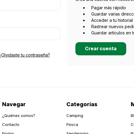
Pagar más rápido
Guardar varias direc
Acceder a tu historia
Rastrear nuevos ped
Guardar artículos en 
Crear cuenta
¿Olvidaste tu contraseña?
Navegar
Categorías
M
¿Quiénes somos?
Camping
B
Contacto
Pesca
C
Envíos
Senderismo
P