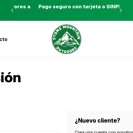
es a
Pago seguro con tarjeta o SINPE móvil
Tie
cto
nvíos a todo el país con Correos de Costa Ri
sión
¿Nuevo cliente?
Crea una cuenta con nosotros