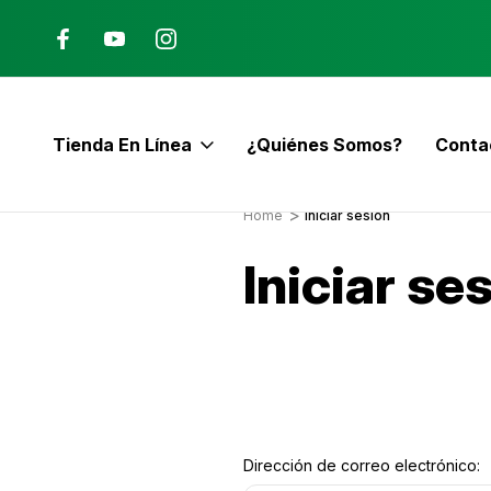
Ana, Costa Rica
ENVÍO GRATIS con pedidos mayor
$60
Tienda En Línea
¿Quiénes Somos?
Conta
E
Home
Iniciar sesión
Iniciar se
Dirección de correo electrónico: