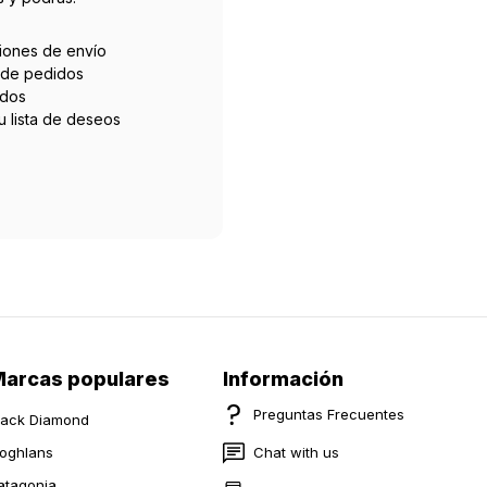
ciones de envío
l de pedidos
idos
tu lista de deseos
arcas populares
Información
Preguntas Frecuentes
lack Diamond
oghlans
Chat with us
atagonia