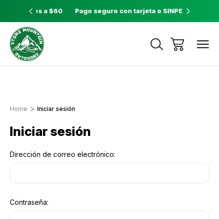
ores a $60
Pago seguro con tarjeta o SINPE móvil
Tienda 
Envíos a todo el país con Correos de
Costa Rica
Home
Iniciar sesión
Iniciar sesión
Dirección de correo electrónico:
Contraseña: