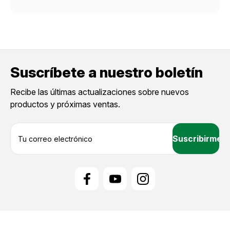
Suscríbete a nuestro boletín
Recibe las últimas actualizaciones sobre nuevos
productos y próximas ventas.
D
i
r
e
c
c
i
ó
n
d