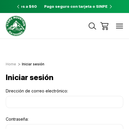
ores a $60
Pago seguro con tarjeta o SINPE móvil
Tienda 
Envíos a todo el país con Correos de
Costa Rica
Home
Iniciar sesión
Iniciar sesión
Dirección de correo electrónico:
Contraseña: