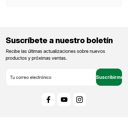
Suscríbete a nuestro boletín
Recibe las últimas actualizaciones sobre nuevos
productos y próximas ventas.
D
i
r
e
c
c
i
ó
n
d