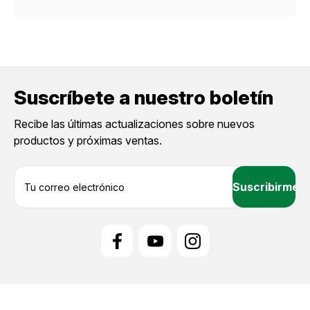
Suscríbete a nuestro boletín
Recibe las últimas actualizaciones sobre nuevos
productos y próximas ventas.
D
i
r
e
c
c
i
ó
n
d