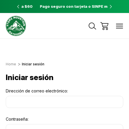
ores a $60
Pago seguro con tarjeta o SINPE móvil
Tienda 
Envíos a todo el país con Correos de
Costa Rica
Home
Iniciar sesión
Iniciar sesión
Dirección de correo electrónico:
Contraseña: