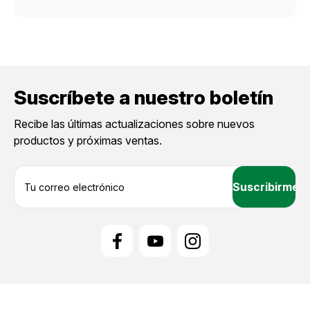
Suscríbete a nuestro boletín
Recibe las últimas actualizaciones sobre nuevos
productos y próximas ventas.
D
i
r
e
c
c
i
ó
n
d