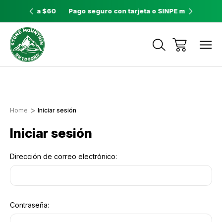
ores a $60
Pago seguro con tarjeta o SINPE móvil
Tienda 
Envíos a todo el país con Correos de
Costa Rica
Home
Iniciar sesión
Iniciar sesión
Dirección de correo electrónico:
Contraseña: