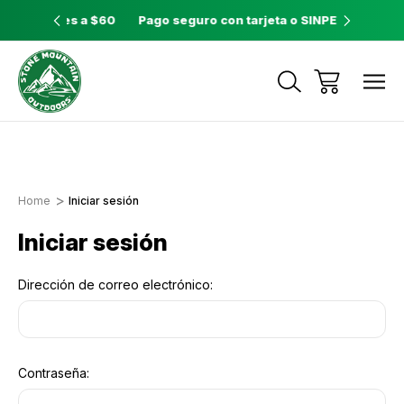
ores a $60
Pago seguro con tarjeta o SINPE móvil
Tienda 
Envíos a todo el país con Correos de
Costa Rica
Home
Iniciar sesión
Iniciar sesión
Dirección de correo electrónico:
Contraseña: