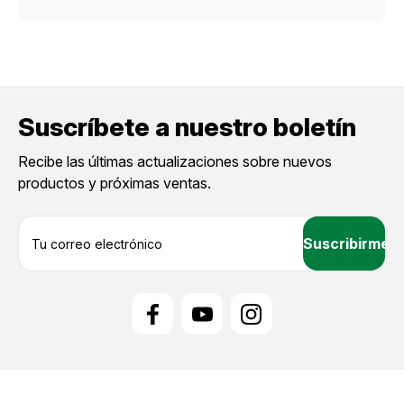
Suscríbete a nuestro boletín
Recibe las últimas actualizaciones sobre nuevos
productos y próximas ventas.
D
i
r
e
c
c
i
ó
n
d