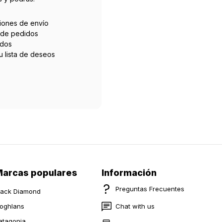
ciones de envío
l de pedidos
idos
tu lista de deseos
arcas populares
Información
Preguntas Frecuentes
lack Diamond
oghlans
Chat with us
atagonia