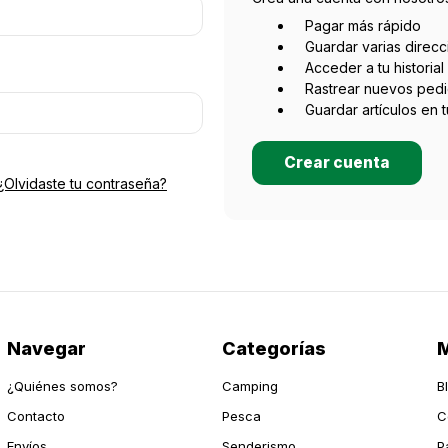
Pagar más rápido
Guardar varias direc
Acceder a tu historia
Rastrear nuevos ped
Guardar artículos en 
Crear cuenta
¿Olvidaste tu contraseña?
Navegar
Categorías
M
¿Quiénes somos?
Camping
B
Contacto
Pesca
C
Envíos
Senderismo
P