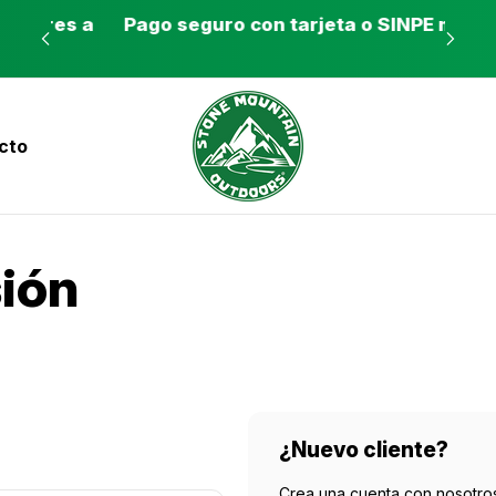
es a
Pago seguro con tarjeta o SINPE móvil
Tie
cto
nvíos a todo el país con Correos de Costa Ri
sión
¿Nuevo cliente?
Crea una cuenta con nosotros