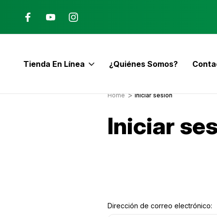
Ana, Costa Rica
ENVÍO GRATIS con pedidos mayor
$60
Tienda En Línea
¿Quiénes Somos?
Conta
E
Home
Iniciar sesión
Iniciar se
Dirección de correo electrónico: